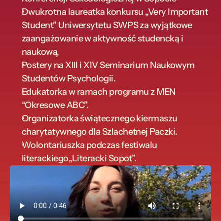
Dwukrotna laureatka konkursu „Very Important 
Student” Uniwersytetu SWPS za wyjątkowe 
zaangażowanie w aktywność studencką i 
naukową,
Postery na XIII i XIV Seminarium Naukowym 
Studentów Psychologii.
Edukatorka w ramach programu z MEN 
“Okresowe ABC”.
Organizatorka świątecznego kiermaszu 
charytatywnego dla Szlachetnej Paczki.
Wolontariuszka podczas festiwalu 
literackiego„Literacki Sopot”.